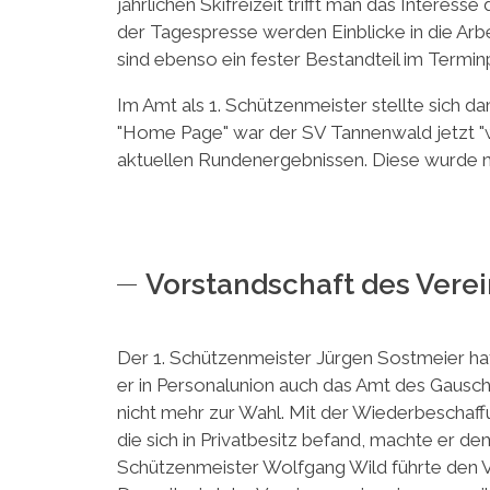
jährlichen Skifreizeit trifft man das Interes
der Tagespresse werden Einblicke in die Arbe
sind ebenso ein fester Bestandteil im Termin
Im Amt als 1. Schützenmeister stellte sich 
"Home Page" war der SV Tannenwald jetzt "wo
aktuellen Rundenergebnissen. Diese wurde nun
Vorstandschaft des Vere
Der 1. Schützenmeister Jürgen Sostmeier hat
er in Personalunion auch das Amt des Gauschü
nicht mehr zur Wahl. Mit der Wiederbeschaf
die sich in Privatbesitz befand, machte er d
Schützenmeister Wolfgang Wild führte den Ve