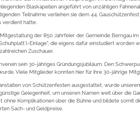
liegenden Blaskapellen angeführt von unzähligen Fahnena
tigenden Teilnahme verliehen sie dem 44. Gauschützenfest
 verdient hatte.
e Mitgestaltung der 850 Jahrfeier der Gemeinde Berngau i
Schuhplatt´l-Einlage", die eigens dafür einstudiert worden 
 zahlreichen Zuschauer.
zenverein sein 30-jähriges Gründungsjubiläum. Den Schwerp
urde. Viele Mitglieder konnten hier für ihre 30-jährige Mit
ranstalten von Schützenfesten ausgestattet, wurde unserem
 günstige Gelegenheit, um unseren Namen weit über die G
t ohne Komplikationen über die Bühne und bildete somit di
ten Sach- und Geldpreise.