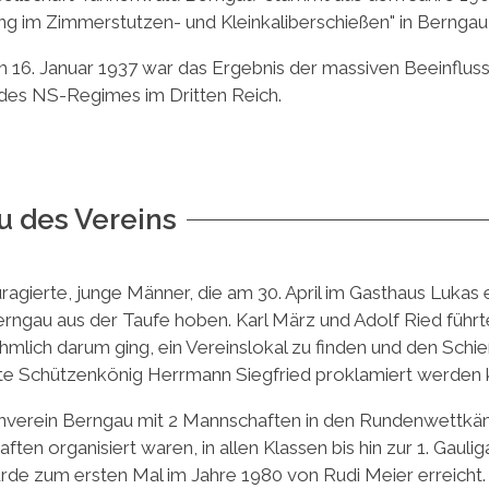
ung im Zimmerstutzen- und Kleinkaliberschießen" in Bernga
16. Januar 1937 war das Ergebnis der massiven Beeinflussun
 des NS-Regimes im Dritten Reich.
 des Vereins
uragierte, junge Männer, die am 30. April im Gasthaus Luk
rngau aus der Taufe hoben. Karl März und Adolf Ried führt
hmlich darum ging, ein Vereinslokal zu finden und den Schieß
erste Schützenkönig Herrmann Siegfried proklamiert werden 
nverein Berngau mit 2 Mannschaften in den Rundenwettkämp
ten organisiert waren, in allen Klassen bis hin zur 1. Gaulig
de zum ersten Mal im Jahre 1980 von Rudi Meier erreicht.