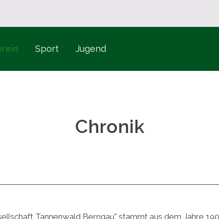
rein
Sport
Jugend
Chronik
ellschaft Tannenwald Berngau" stammt aus dem Jahre 1907,