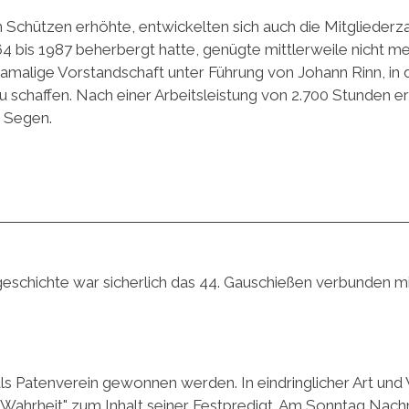
n Schützen erhöhte, entwickelten sich auch die Mitgliederza
964 bis 1987 beherbergt hatte, genügte mittlerweile nicht
 damalige Vorstandschaft unter Führung von Johann Rinn, i
u schaffen. Nach einer Arbeitsleistung von 2.700 Stunden er
n Segen.
eschichte war sicherlich das 44. Gauschießen verbunden mi
s Patenverein gewonnen werden. In eindringlicher Art und 
en Wahrheit" zum Inhalt seiner Festpredigt. Am Sonntag Na