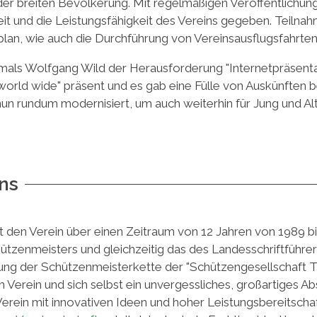
se der breiten Bevölkerung. Mit regelmäßigen Veröffentlichu
it und die Leistungsfähigkeit des Vereins gegeben. Teilnah
plan, wie auch die Durchführung von Vereinsausflugsfahrten
damals Wolfgang Wild der Herausforderung "Internetpräsent
rld wide" präsent und es gab eine Fülle von Auskünften b
 rundum modernisiert, um auch weiterhin für Jung und Alt a
ins
 den Verein über einen Zeitraum von 12 Jahren von 1989 bis
tzenmeisters und gleichzeitig das des Landesschriftführers 
fung der Schützenmeisterkette der "Schützengesellschaft
em Verein und sich selbst ein unvergessliches, großartiges 
rein mit innovativen Ideen und hoher Leistungsbereitschaf